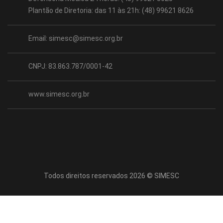
Plantão de Diretoria: das 11 às 21h: (48) 99621 8626
Email:
simesc@simesc.org.br
CNPJ: 83.863.787/0001-42
www.simesc.org.br
Todos direitos reservados 2026 © SIMESC