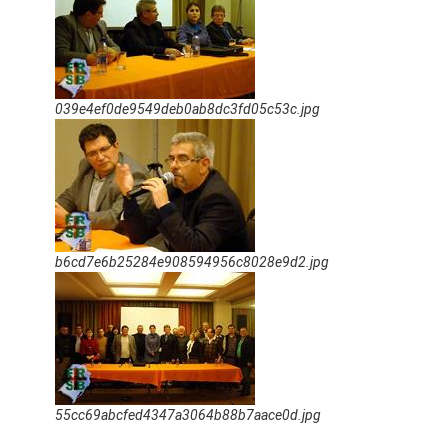
039e4ef0de9549deb0ab8dc3fd05c53c.jpg
b6cd7e6b25284e908594956c8028e9d2.jpg
55cc69abcfed4347a3064b88b7aace0d.jpg