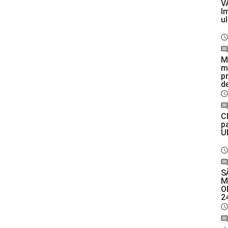
V
I
u
M
m
p
de
C
p
U
S
M
O
2