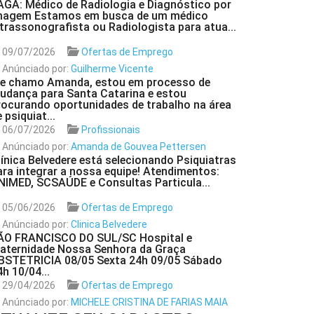
AGA: Médico de Radiologia e Diagnóstico por
magem Estamos em busca de um médico
ltrassonografista ou Radiologista para atua...
09/07/2026
Ofertas de Emprego
Anúnciado por:
Guilherme Vicente
e chamo Amanda, estou em processo de
udança para Santa Catarina e estou
rocurando oportunidades de trabalho na área
 psiquiat...
06/07/2026
Profissionais
Anúnciado por:
Amanda de Gouvea Pettersen
línica Belvedere está selecionando Psiquiatras
ara integrar a nossa equipe! Atendimentos:
NIMED, SCSAÚDE e Consultas Particula...
05/06/2026
Ofertas de Emprego
Anúnciado por:
Clinica Belvedere
ÃO FRANCISCO DO SUL/SC Hospital e
aternidade Nossa Senhora da Graça
BSTETRICIA 08/05 Sexta 24h 09/05 Sábado
4h 10/04...
29/04/2026
Ofertas de Emprego
Anúnciado por:
MICHELE CRISTINA DE FARIAS MAIA