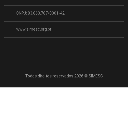
CNPJ: 83.863.787/0001-42
www.simesc.org.br
Todos direitos reservados 2026 © SIMESC