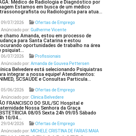
AGA: Médico de Radiologia e Diagnóstico por
magem Estamos em busca de um médico
ltrassonografista ou Radiologista para atua...
09/07/2026
Ofertas de Emprego
Anúnciado por:
Guilherme Vicente
e chamo Amanda, estou em processo de
udança para Santa Catarina e estou
rocurando oportunidades de trabalho na área
 psiquiat...
06/07/2026
Profissionais
Anúnciado por:
Amanda de Gouvea Pettersen
línica Belvedere está selecionando Psiquiatras
ara integrar a nossa equipe! Atendimentos:
NIMED, SCSAÚDE e Consultas Particula...
05/06/2026
Ofertas de Emprego
Anúnciado por:
Clinica Belvedere
ÃO FRANCISCO DO SUL/SC Hospital e
aternidade Nossa Senhora da Graça
BSTETRICIA 08/05 Sexta 24h 09/05 Sábado
4h 10/04...
29/04/2026
Ofertas de Emprego
Anúnciado por:
MICHELE CRISTINA DE FARIAS MAIA