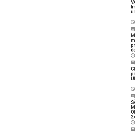
V
I
u
M
m
p
de
C
p
U
S
M
O
2