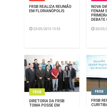
FRSB REALIZA REUNIÃO
NOVA DI
EM FLORIANÓPOLIS
FENAM S
PRIMEIR
DEBATE
23/05/2015 15:55
20/03/
FRSB
FRSB
FRSB RE
DIRETORIA DA FRSB
CURITI
TOMA POSSE EM