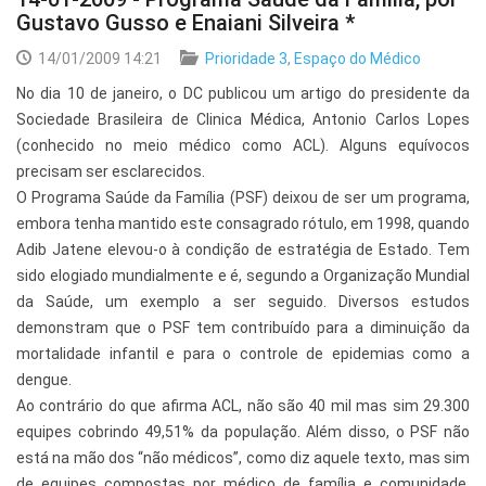
Gustavo Gusso e Enaiani Silveira *
14/01/2009 14:21
Prioridade 3
,
Espaço do Médico
No dia 10 de janeiro, o DC publicou um artigo do presidente da
Sociedade Brasileira de Clinica Médica, Antonio Carlos Lopes
(conhecido no meio médico como ACL). Alguns equívocos
precisam ser esclarecidos.
O Programa Saúde da Família (PSF) deixou de ser um programa,
embora tenha mantido este consagrado rótulo, em 1998, quando
Adib Jatene elevou-o à condição de estratégia de Estado. Tem
sido elogiado mundialmente e é, segundo a Organização Mundial
da Saúde, um exemplo a ser seguido. Diversos estudos
demonstram que o PSF tem contribuído para a diminuição da
mortalidade infantil e para o controle de epidemias como a
dengue.
Ao contrário do que afirma ACL, não são 40 mil mas sim 29.300
equipes cobrindo 49,51% da população. Além disso, o PSF não
está na mão dos “não médicos”, como diz aquele texto, mas sim
de equipes compostas por médico de família e comunidade,