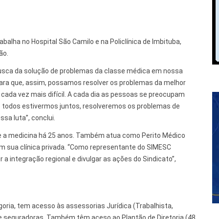
balha no Hospital São Camilo e na Policlínica de Imbituba,
ão.
a busca da solução de problemas da classe médica em nossa
 para que, assim, possamos resolver os problemas da melhor
 cada vez mais difícil. A cada dia as pessoas se preocupam
todos estivermos juntos, resolveremos os problemas de
sa luta”, conclui.
rce a medicina há 25 anos. Também atua como Perito Médico
em sua clínica privada. “Como representante do SIMESC
 a integração regional e divulgar as ações do Sindicato”,
goria, tem acesso às assessorias Jurídica (Trabalhista,
lus e seguradoras. Também têm aceso ao Plantão de Diretoria (48