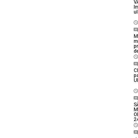
V
I
u
M
m
p
de
C
p
U
S
M
O
2