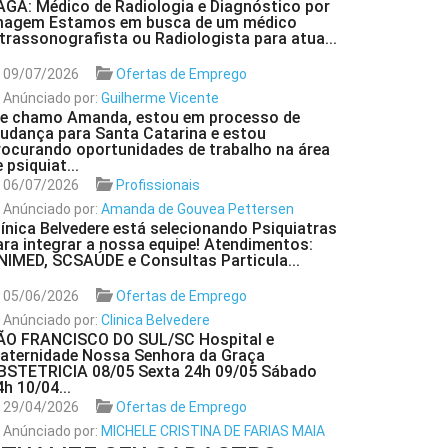
AGA: Médico de Radiologia e Diagnóstico por
magem Estamos em busca de um médico
ltrassonografista ou Radiologista para atua...
09/07/2026
Ofertas de Emprego
Anúnciado por:
Guilherme Vicente
e chamo Amanda, estou em processo de
udança para Santa Catarina e estou
rocurando oportunidades de trabalho na área
 psiquiat...
06/07/2026
Profissionais
Anúnciado por:
Amanda de Gouvea Pettersen
línica Belvedere está selecionando Psiquiatras
ara integrar a nossa equipe! Atendimentos:
NIMED, SCSAÚDE e Consultas Particula...
05/06/2026
Ofertas de Emprego
Anúnciado por:
Clinica Belvedere
ÃO FRANCISCO DO SUL/SC Hospital e
aternidade Nossa Senhora da Graça
BSTETRICIA 08/05 Sexta 24h 09/05 Sábado
4h 10/04...
29/04/2026
Ofertas de Emprego
Anúnciado por:
MICHELE CRISTINA DE FARIAS MAIA