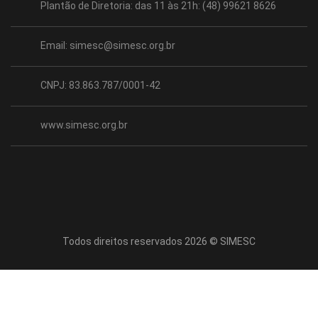
Plantão de Diretoria: das 11 às 21h: (48) 99621 8626
Email:
simesc@simesc.org.br
CNPJ: 83.863.787/0001-42
www.simesc.org.br
Todos direitos reservados 2026 © SIMESC