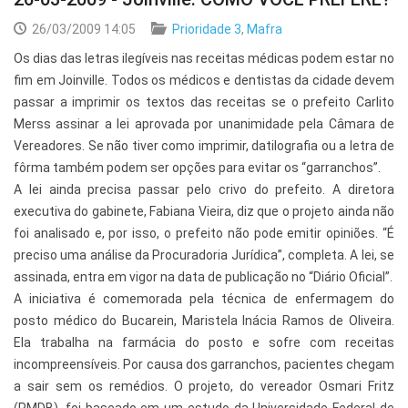
26/03/2009 14:05
Prioridade 3
,
Mafra
Os dias das letras ilegíveis nas receitas médicas podem estar no
fim em Joinville. Todos os médicos e dentistas da cidade devem
passar a imprimir os textos das receitas se o prefeito Carlito
Merss assinar a lei aprovada por unanimidade pela Câmara de
Vereadores. Se não tiver como imprimir, datilografia ou a letra de
fôrma também podem ser opções para evitar os “garranchos”.
A lei ainda precisa passar pelo crivo do prefeito. A diretora
executiva do gabinete, Fabiana Vieira, diz que o projeto ainda não
foi analisado e, por isso, o prefeito não pode emitir opiniões. “É
preciso uma análise da Procuradoria Jurídica”, completa. A lei, se
assinada, entra em vigor na data de publicação no “Diário Oficial”.
A iniciativa é comemorada pela técnica de enfermagem do
posto médico do Bucarein, Maristela Inácia Ramos de Oliveira.
Ela trabalha na farmácia do posto e sofre com receitas
incompreensíveis. Por causa dos garranchos, pacientes chegam
a sair sem os remédios. O projeto, do vereador Osmari Fritz