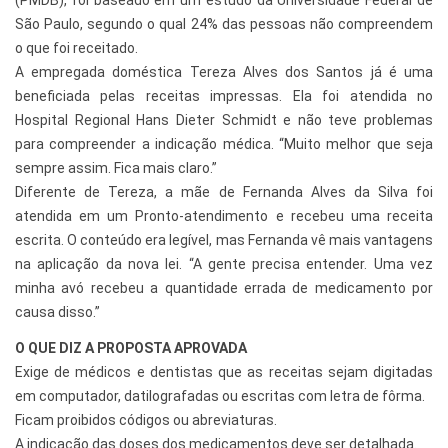
(PMDB), foi baseado em um estudo da Universidade Federal de
São Paulo, segundo o qual 24% das pessoas não compreendem
o que foi receitado.
A empregada doméstica Tereza Alves dos Santos já é uma
beneficiada pelas receitas impressas. Ela foi atendida no
Hospital Regional Hans Dieter Schmidt e não teve problemas
para compreender a indicação médica. “Muito melhor que seja
sempre assim. Fica mais claro.”
Diferente de Tereza, a mãe de Fernanda Alves da Silva foi
atendida em um Pronto-atendimento e recebeu uma receita
escrita. O conteúdo era legível, mas Fernanda vê mais vantagens
na aplicação da nova lei. “A gente precisa entender. Uma vez
minha avó recebeu a quantidade errada de medicamento por
causa disso.”
O QUE DIZ A PROPOSTA APROVADA
Exige de médicos e dentistas que as receitas sejam digitadas
em computador, datilografadas ou escritas com letra de fôrma.
Ficam proibidos códigos ou abreviaturas.
A indicação das doses dos medicamentos deve ser detalhada.